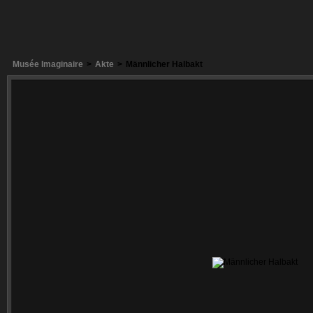
Musée Imaginaire
>
Akte
>
Männlicher Halbakt