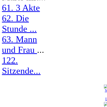
61. 3 Akte
62. Die
Stunde ...
63. Mann
und Frau
...
122.
Sitzende...