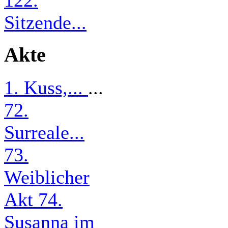
122.
Sitzende...
Akte
1. Kuss,...
...
72.
Surreale...
73.
Weiblicher
Akt
74.
Susanna im